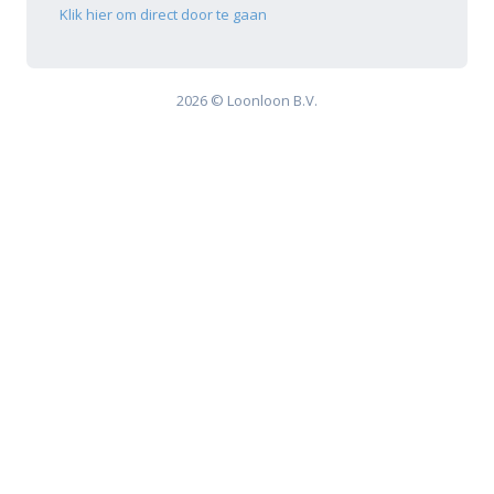
Klik hier om direct door te gaan
2026 © Loonloon B.V.