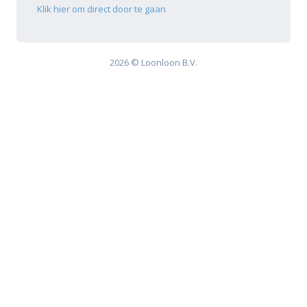
Klik hier om direct door te gaan
2026 © Loonloon B.V.