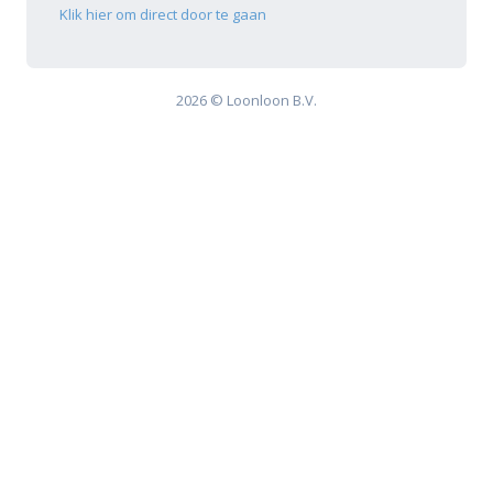
Klik hier om direct door te gaan
2026 © Loonloon B.V.